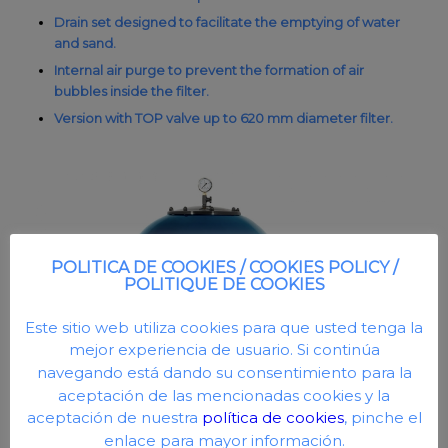
Drain set designed to facilitate the emptying of water
and sand.
Internal air purge to prevent the formation of air
bubbles inside the filter.
Version with TOP valve up to 620 mm diameter filter.
POLITICA DE COOKIES / COOKIES POLICY /
POLITIQUE DE COOKIES
Este sitio web utiliza cookies para que usted tenga la
mejor experiencia de usuario. Si continúa
navegando está dando su consentimiento para la
aceptación de las mencionadas cookies y la
aceptación de nuestra
política de cookies
, pinche el
enlace para mayor información.