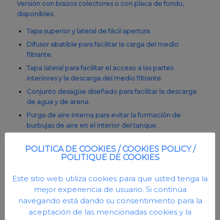
Versión con brazos colectores o con placa de fondo,
disponibles.
Tapa superior y lateral de fácil apertura.
Difusor abatible para facilitar la carga del medio
filtrante.
Tapa lateral para facilitar el acceso a las partes
interiores y la descarga del medio filtrante.
Conjunto desagüe diseñado para facilitar la descarga
de agua y de arena.
Purga de aire interna para evitar la formación de
burbujas de aire en el interior del tanque.
POLITICA DE COOKIES / COOKIES POLICY /
POLITIQUE DE COOKIES
Este sitio web utiliza cookies para que usted tenga la
mejor experiencia de usuario. Si continúa
navegando está dando su consentimiento para la
aceptación de las mencionadas cookies y la